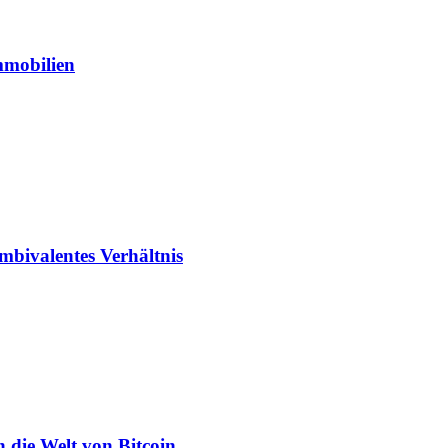
mmobilien
ambivalentes Verhältnis
n die Welt von Bitcoin