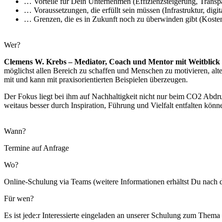
… Vorteile für Dein Unternehmen (Effizienzsteigerung, Transp
… Voraussetzungen, die erfüllt sein müssen (Infrastruktur, dig
… Grenzen, die es in Zukunft noch zu überwinden gibt (Koste
Wer?
Clemens W. Krebs – Mediator, Coach und Mentor mit Weitblick
möglichst allen Bereich zu schaffen und Menschen zu motivieren, alt
mit und kann mit praxisorientierten Beispielen überzeugen.
Der Fokus liegt bei ihm auf Nachhaltigkeit nicht nur beim CO2 Abdr
weitaus besser durch Inspiration, Führung und Vielfalt entfalten könn
Wann?
Termine auf Anfrage
Wo?
Online-Schulung via Teams (weitere Informationen erhältst Du nach
Für wen?
Es ist jede:r Interessierte eingeladen an unserer Schulung zum The