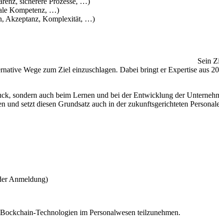
arenz, sicherere Prozesse, …)
itale Kompetenz, …)
n, Akzeptanz, Komplexität, …)
Sein Ziel ist es, eine vielfalts- und 
ernative Wege zum Ziel einzuschlagen. Dabei bringt er Expertise aus 
uck, sondern auch beim Lernen und bei der Entwicklung der Unternehme
en und setzt diesen Grundsatz auch in der zukunftsgerichteten Personal
 der Anmeldung)
ma Bockchain-Technologien im Personalwesen teilzunehmen.