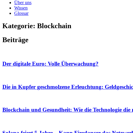
Über uns
Wissen
Glossar
Kategorie: Blockchain
Beiträge
Der digitale Euro: Volle Überwachung?
Die in Kupfer geschmolzene Erleuchtung: Geldgeschi
Blockchain und Gesundheit: Wie die Technologie die m
Solana feiert 5 Jahre – Kann Firedancer das Netzwer