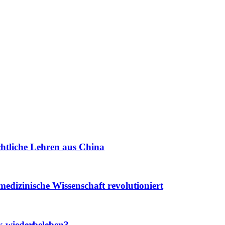
chtliche Lehren aus China
edizinische Wissenschaft revolutioniert
k wiederbeleben?