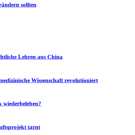
rändern sollten
chtliche Lehren aus China
edizinische Wissenschaft revolutioniert
k wiederbeleben?
ftsprojekt tarnt