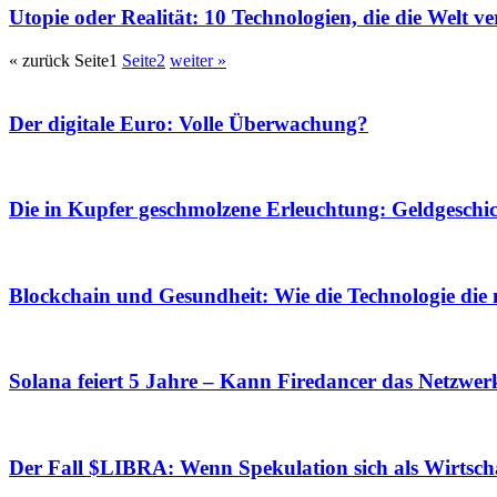
Utopie oder Realität: 10 Technologien, die die Welt ve
« zurück
Seite
1
Seite
2
weiter »
Der digitale Euro: Volle Überwachung?
Die in Kupfer geschmolzene Erleuchtung: Geldgeschi
Blockchain und Gesundheit: Wie die Technologie die m
Solana feiert 5 Jahre – Kann Firedancer das Netzwer
Der Fall $LIBRA: Wenn Spekulation sich als Wirtscha