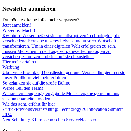
Newsletter abonnieren
Du möchtest keine Infos mehr verpassen?
Jetzt anmelden!
Wissen ist Macht!
Kwintum. Wissen befasst sich mit disruptiven Technologien, die
verschiedene Bereiche unseres Lebens und unserer Wirtschaft
transformieren. Um in einer digitalen Welt erfolgreich zu sein,
müssen Menschen in der Lage sein, diese Technologien zu
verstehen, zu nutzen und sich auf sie einzustellen.
Hier mehr erfahren
Werbung
Über viele Produkte, Dienstleistungen und Veranstaltungen müsste
unser Publikum viel mehr erfahren.
So gelangen sie auf die große Bühne
Werde Teil des Teams
Wir suchen neugierige, engagierte Menschen, die gerne mit uns
zusammenarbeiten wollen.
Wie das geht, erfahrt Ihr hier
Zurück
Previous
Veranstaltung: Technology & Innovation Summit
2024
Next
Schulung: KI im technischen Service
Nächster