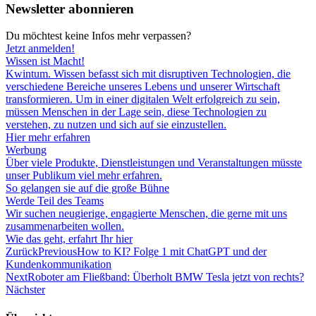
Newsletter abonnieren
Du möchtest keine Infos mehr verpassen?
Jetzt anmelden!
Wissen ist Macht!
Kwintum. Wissen befasst sich mit disruptiven Technologien, die
verschiedene Bereiche unseres Lebens und unserer Wirtschaft
transformieren. Um in einer digitalen Welt erfolgreich zu sein,
müssen Menschen in der Lage sein, diese Technologien zu
verstehen, zu nutzen und sich auf sie einzustellen.
Hier mehr erfahren
Werbung
Über viele Produkte, Dienstleistungen und Veranstaltungen müsste
unser Publikum viel mehr erfahren.
So gelangen sie auf die große Bühne
Werde Teil des Teams
Wir suchen neugierige, engagierte Menschen, die gerne mit uns
zusammenarbeiten wollen.
Wie das geht, erfahrt Ihr hier
Zurück
Previous
How to KI? Folge 1 mit ChatGPT und der
Kundenkommunikation
Next
Roboter am Fließband: Überholt BMW Tesla jetzt von rechts?
Nächster