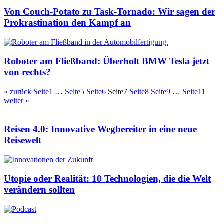
Von Couch-Potato zu Task-Tornado: Wir sagen der
Prokrastination den Kampf an
Roboter am Fließband: Überholt BMW Tesla jetzt
von rechts?
« zurück
Seite
1
…
Seite
5
Seite
6
Seite
7
Seite
8
Seite
9
…
Seite
11
weiter »
Reisen 4.0: Innovative Wegbereiter in eine neue
Reisewelt
Utopie oder Realität: 10 Technologien, die die Welt
verändern sollten